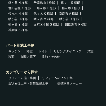
幡ヶ谷 N 様邸
千歳烏山 I 様邸
幡ヶ谷 S 様邸
世田谷区 K 様邸
幡ヶ谷 T 様邸
幡ヶ谷 I 様邸
代々木 H 様邸
代々木 K 様邸
南麻布 A 様邸
幡ヶ谷 H 様邸
幡ヶ谷 M 様邸
幡ヶ谷 U 様邸
幡ヶ谷 Y 様邸
文京区本郷 S 様邸
田園調布 F 様邸
神楽坂 S 様邸
パート別施工事例
キッチン
浴室
トイレ
リビングダイニング
洋室
洗面
玄関／廊下
収納・その他
カテゴリーから探す
リフォーム施工事例
リフォームのヒント集
現状回復工事・賃貸改修工事
提携家具メーカー