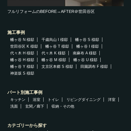
フルリフォームのBEFORE→AFTER＠世田谷区
施工事例
幡ヶ谷 N 様邸
千歳烏山 I 様邸
幡ヶ谷 S 様邸
世田谷区 K 様邸
幡ヶ谷 T 様邸
幡ヶ谷 I 様邸
代々木 H 様邸
代々木 K 様邸
南麻布 A 様邸
幡ヶ谷 H 様邸
幡ヶ谷 M 様邸
幡ヶ谷 U 様邸
幡ヶ谷 Y 様邸
文京区本郷 S 様邸
田園調布 F 様邸
神楽坂 S 様邸
パート別施工事例
キッチン
浴室
トイレ
リビングダイニング
洋室
洗面
玄関／廊下
収納・その他
カテゴリーから探す