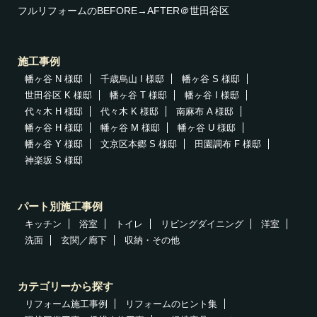
フルリフォームのBEFORE→AFTER＠世田谷区
施工事例
幡ヶ谷 N 様邸
千歳烏山 I 様邸
幡ヶ谷 S 様邸
世田谷区 K 様邸
幡ヶ谷 T 様邸
幡ヶ谷 I 様邸
代々木 H 様邸
代々木 K 様邸
南麻布 A 様邸
幡ヶ谷 H 様邸
幡ヶ谷 M 様邸
幡ヶ谷 U 様邸
幡ヶ谷 Y 様邸
文京区本郷 S 様邸
田園調布 F 様邸
神楽坂 S 様邸
パート別施工事例
キッチン
浴室
トイレ
リビングダイニング
洋室
洗面
玄関／廊下
収納・その他
カテゴリーから探す
リフォーム施工事例
リフォームのヒント集